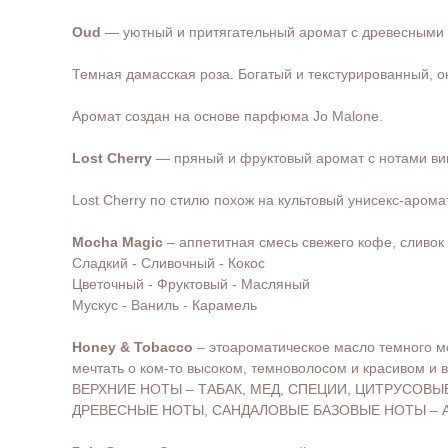
Oud
— уютный и притягательный аромат с древесными 
Темная дамасская роза. Богатый и текстурированный, 
Аромат создан на основе парфюма Jo Malone.
Lost Cherry
— пряный и фруктовый аромат с нотами виш
Lost Cherry по стилю похож на культовый унисекс-аромат
Mocha Magic
– аппетитная смесь свежего кофе, сливок
Сладкий - Сливочный - Кокос
Цветочный - Фруктовый - Масляный
Мускус - Ваниль - Карамель
Honey & Tobacco
– этоароматическое масло темного ме
мечтать о ком-то высоком, темноволосом и красивом и
ВЕРХНИЕ НОТЫ – ТАБАК, МЕД, СПЕЦИИ, ЦИТРУСОВЫ
ДРЕВЕСНЫЕ НОТЫ, САНДАЛОВЫЕ БАЗОВЫЕ НОТЫ – АМ