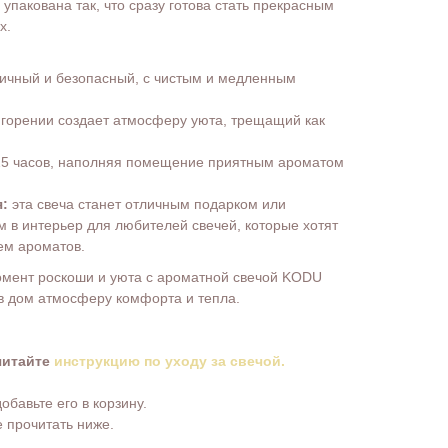
упакована так, что сразу готова стать прекрасным
х.
ичный и безопасный, с чистым и медленным
горении создает атмосферу уюта, трещащий как
25 часов, наполняя помещение приятным ароматом
я:
эта свеча станет отличным подарком или
в интерьер для любителей свечей, которые хотят
ем ароматов.
омент роскоши и уюта с ароматной свечой KODU
в дом атмосферу комфорта и тепла.
читайте
инструкцию по уходу за свечой.
бавьте его в корзину.
 прочитать ниже.