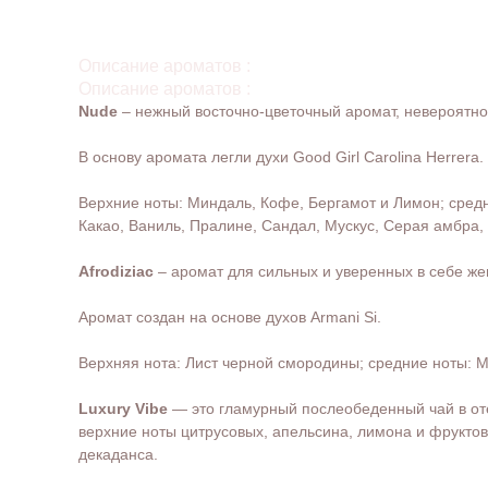
Описание ароматов :
Описание ароматов :
Nude
– нежный восточно-цветочный аромат, невероятн
В основу аромата легли духи Good Girl Carolina Herrera.
Верхние ноты: Миндаль, Кофе, Бергамот и Лимон; средн
Какао, Ваниль, Пралине, Сандал, Мускус, Серая амбра,
Afrodiziac
– аромат для сильных и уверенных в себе же
Аромат создан на основе духов Armani Si.
Верхняя нота: Лист черной смородины; средние ноты: М
Luxury Vibe
— это гламурный послеобеденный чай в от
верхние ноты цитрусовых, апельсина, лимона и фруктов
декаданса.