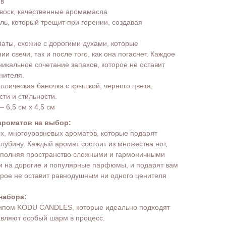
ов
воск, качественные аромамасла
ь, который трещит при горении, создавая
ты, схожие с дорогими духами, которые
и свечи, так и после того, как она погаснет. Каждое
никальное сочетание запахов, которое не оставит
нителя.
ллическая баночка с крышкой, черного цвета,
ти и стильности.
 6,5 см х 4,5 см
ароматов на выбор:
х, многоуровневых ароматов, которые подарят
лубину. Каждый аромат состоит из множества нот,
аполняя пространство сложными и гармоничными
и на дорогие и популярные парфюмы, и подарят вам
орое не оставит равнодушным ни одного ценителя
набора:
типом KODU CANDLES, которые идеально подходят
авляют особый шарм в процесс.