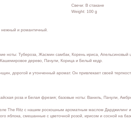
Свечи: В стакане
Weight: 100 g
о нежный и романтичный.
ие ноты: Тубероза, Жасмин самбак, Корень ириса, Апельсиновый цв
 Кашемировое дерево, Пачули, Корица и Белый кедр.
нщин, дорогой и утонченный аромат. Он привлекает своей терпкос
айская роза и Белая фрезия; базовые ноты: Ваниль, Пачули, Амбр
еле The Ritz с нашим роскошным ароматным маслом Дарджилинг и
ого яблока, смешанные с цветочной розой, ирисом и сосной на баз