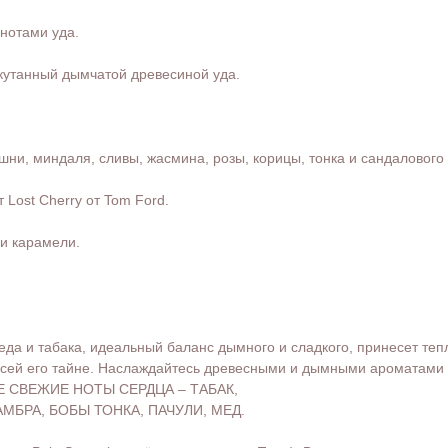
нотами уда.
окутанный дымчатой древесиной уда.
ни, миндаля, сливы, жасмина, розы, корицы, тонка и сандалового
 Lost Cherry от Tom Ford.
 и карамели.
да и табака, идеальный баланс дымного и сладкого, принесет тепл
 всей его тайне. Наслаждайтесь древесными и дымными ароматами
Е СВЕЖИЕ НОТЫ СЕРДЦА – ТАБАК,
БРА, БОБЫ ТОНКА, ПАЧУЛИ, МЕД.