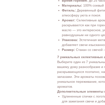
Время горения:
до 25 час
Материалы:
100% соевый 
Фитиль:
Деревянный фитил
атмосферу уюта и покоя.
Аромат:
Селективные арома
раскрываются как при горени
масло — это интересное, у
равнодушным ни одного це
Упаковка:
Эстетичная мета
добавляет свечи изысканнос
Размер:
Стакан со свечой —
7 уникальных селективных 
Выберите один из 7 уникальны
вашему дому разнообразие и г
раскрывающихся поэтапно, н
запахами. Эти ароматы похож
уникальное переживание, кот
ароматов.
Дополнительные элементы 
Удлиненные спички с лого
для зажигания свечи и доб