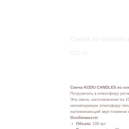
Свеча из соевого 
€
15.00
Добавить в корзину
Свеча KODU CANDLES из сое
Погрузитесь в атмосферу уют
Эта свеча, изготовленная из 1
неповторимую атмосферу тепл
напоминающий звук пламени в
Особенности:
Объем:
100 мл