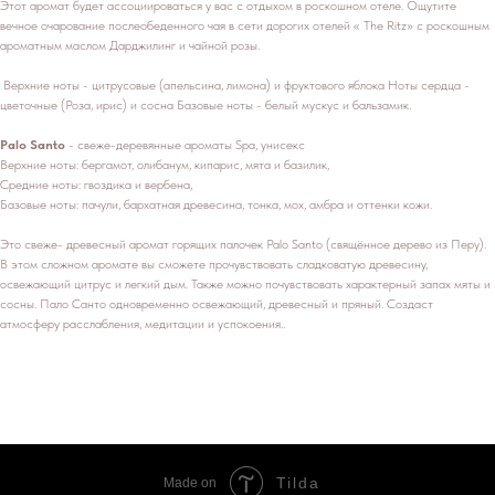
Этот аромат будет ассоциироваться у вас с отдыхом в роскошном отеле. Ощутите
вечное очарование послеобеденного чая в сети дорогих отелей « The Ritz» с роскошным
ароматным маслом Дарджилинг и чайной розы.
Верхние ноты - цитрусовые (апельсина, лимона) и фруктового яблока Ноты сердца -
цветочные (Роза, ирис) и сосна Базовые ноты - белый мускус и бальзамик.
Palo Santo
- свеже-деревянные ароматы Spa, унисекс
Верхние ноты: бергамот, олибанум, кипарис, мята и базилик,
Средние ноты: гвоздика и вербена,
Базовые ноты: пачули, бархатная древесина, тонка, мох, амбра и оттенки кожи.
Это свеже- древесный аромат горящих палочек Palo Santo (свящённое дерево из Перу).
В этом сложном аромате вы сможете прочувствовать сладковатую древесину,
освежающий цитрус и легкий дым. Также можно почувствовать характерный запах мяты и
сосны. Пало Санто одновременно освежающий, древесный и пряный. Создаст
атмосферу расслабления, медитации и успокоения..
Tilda
Made on