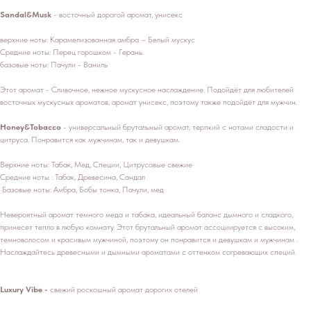
Sandal&Musk
- восточный дорогой аромат, унисекс
верхние ноты: Карамелизованная амбра – Белый мускус
Средние ноты: Перец горошком - Герань
базовые ноты: Пачули - Ваниль
Этот аромат - Сливочное, нежное мускусное наслаждение. Подойдёт для любителей
восточных мускусных ароматов, аромат унисекс, поэтому также подойдёт для мужчин.
Honey&Tobacco
- универсальный брутальный аромат, терпкий с нотами сладости и
цитруса. Понравится как мужчинам, так и девушкам.
Верхние ноты: Табак, Мед, Специи, Цитрусовые свежие
Средние ноты : Табак, Древесина, Сандал
Базовые ноты: Амбра, Бобы тонка, Пачули, мед
Невероятный аромат темного меда и табака, идеальный баланс дымного и сладкого,
принесет тепло в любую комнату. Этот брутальный аромат ассоциируется с высоким,
темноволосом и красивым мужчиной, поэтому он понравится и девушкам и мужчинам .
Наслаждайтесь древесными и дымными ароматами с оттенком согревающих специй.
Luxury Vibe -
свежий роскошный аромат дорогих отелей