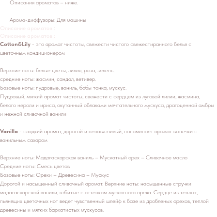
Описания ароматов – ниже.
Арома-диффузоры: Для машины
Описание ароматов :
Описание ароматов :
Cotton&Lily
- это аромат чистоты, свежести чистого свежестиранного белья с
цветочным кондиционером
Верхние ноты: белые цветы, лилия, роза, зелень.
средние ноты: жасмин, сандал, ветивер.
Базовые ноты: пудровые, ваниль, бобы тонка, мускус.
Пудровый, мягкий аромат чистоты, свежести с сердцем из луговой лилии, жасмина,
белого нероли и ириса, окутанный облаками мечтательного мускуса, драгоценной амбры
и нежной сливочной ванили
Vanilla
- сладкий аромат, дорогой и ненавязчивый, напоминает аромат выпечки с
ванильным сахаром
Верхние ноты: Мадагаскарская ваниль – Мускатный орех – Сливочное масло
Средние ноты: Смесь цветов
Базовые ноты: Орехи – Древесина – Мускус
Дорогой и насыщенный сливочный аромат. Верхние ноты: насыщенные стручки
мадагаскарской ванили, взбитые с оттенком мускатного ореха. Сердце из теплых,
пьянящих цветочных нот ведет чувственный шлейф к базе из дробленых орехов, теплой
древесины и мягких бархатистых мускусов.