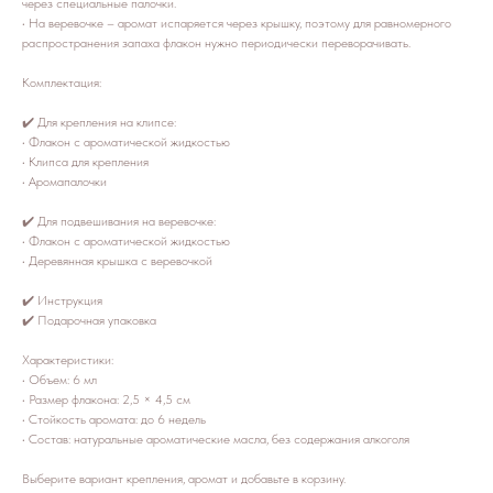
через специальные палочки.
• На веревочке – аромат испаряется через крышку, поэтому для равномерного
распространения запаха флакон нужно периодически переворачивать.
Комплектация:
✔️ Для крепления на клипсе:
• Флакон с ароматической жидкостью
• Клипса для крепления
• Аромапалочки
✔️ Для подвешивания на веревочке:
• Флакон с ароматической жидкостью
• Деревянная крышка с веревочкой
✔️ Инструкция
✔️ Подарочная упаковка
Характеристики:
• Объем: 6 мл
• Размер флакона: 2,5 × 4,5 см
• Стойкость аромата: до 6 недель
• Состав: натуральные ароматические масла, без содержания алкоголя
Выберите вариант крепления, аромат и добавьте в корзину.