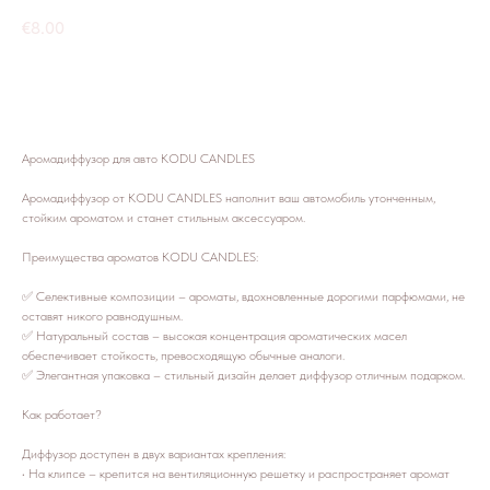
€
8.00
Добавить в корзину
Аромадиффузор для авто KODU CANDLES
Аромадиффузор от KODU CANDLES наполнит ваш автомобиль утонченным,
стойким ароматом и станет стильным аксессуаром.
Преимущества ароматов KODU CANDLES:
✅ Селективные композиции – ароматы, вдохновленные дорогими парфюмами, не
оставят никого равнодушным.
✅ Натуральный состав – высокая концентрация ароматических масел
обеспечивает стойкость, превосходящую обычные аналоги.
✅ Элегантная упаковка – стильный дизайн делает диффузор отличным подарком.
Как работает?
Диффузор доступен в двух вариантах крепления:
• На клипсе – крепится на вентиляционную решетку и распространяет аромат